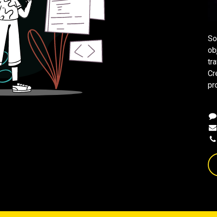
So
ob
tr
Cr
pr