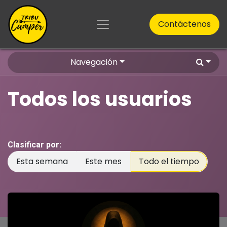
Ir al contenido
Contáctenos
Navegación
Todos los usuarios
Clasificar por:
Esta semana
Este mes
Todo el tiempo